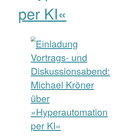
per KI«